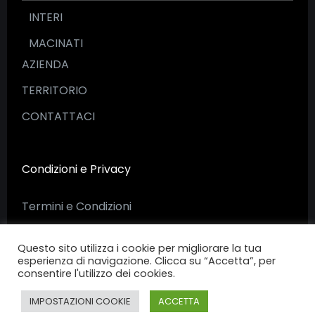
INTERI
MACINATI
AZIENDA
TERRITORIO
CONTATTACI
Condizioni e Privacy
Termini e Condizioni
Privacy Policy
Questo sito utilizza i cookie per migliorare la tua
esperienza di navigazione. Clicca su “Accetta”, per
consentire l'utilizzo dei cookies.
IMPOSTAZIONI COOKIE
ACCETTA