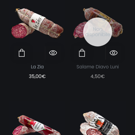
Non
disponibile
ggiungi al carrello
Anteprima
Leggi tutto
Anteprima
La Zia
Salame Diavo Luni
35,00
€
4,50
€