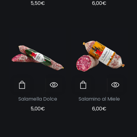
5,50
€
6,00
€
ggiungi al carrello
Anteprima
Aggiungi al carrello
Anteprima
Salamella Dolce
Salamino al Miele
5,00
€
6,00
€