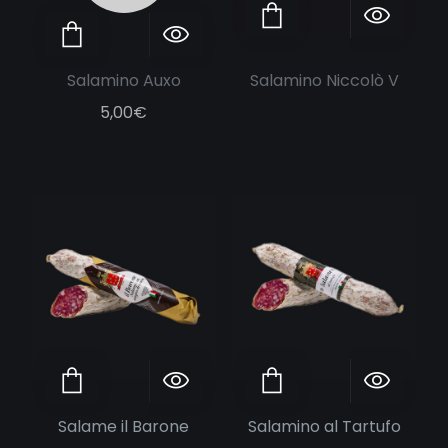
Salamino Auxo
Salamino Niccolò V
5,00
€
ggiungi al carrello
Anteprima
Aggiungi al carrello
Anteprima
Salame il Barone
Salamino al Tartufo