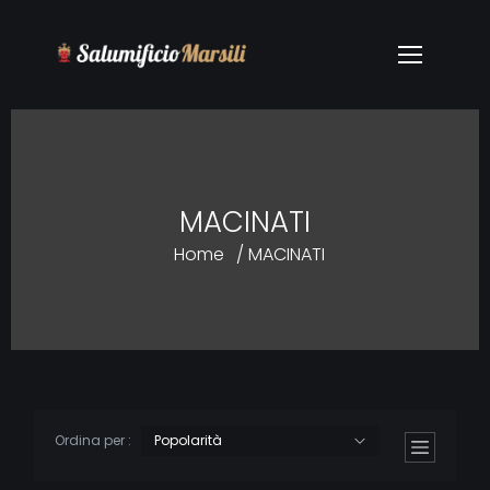
MACINATI
Home
/ MACINATI
Ordina per :