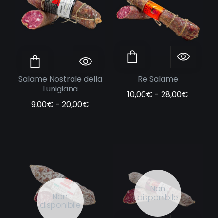
Scegli
Anteprima
Scegli
Anteprima
Salame Nostrale della
Re Salame
Lunigiana
Fascia 
10,00
€
-
28,00
€
Fascia di prezzo: da 9,00€ a 20,0
9,00
€
-
20,00
€
Non
Non
disponibile
disponibile
Leggi tutto
Anteprima
Leggi tutto
Anteprima