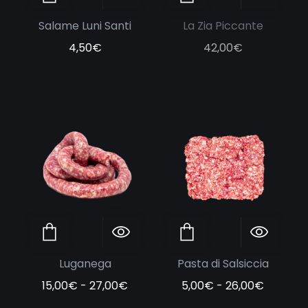
Salame Luni Santi
La Zia Piccante
4,50
€
42,00
€
Questo prodotto ha più varianti. Le opzio
Questo prodotto
Scegli
Anteprima
Scegli
Anteprima
Luganega
Pasta di Salsiccia
Fascia di prezzo: da 15,00€ a 27,
Fascia d
15,00
€
-
27,00
€
5,00
€
-
26,00
€