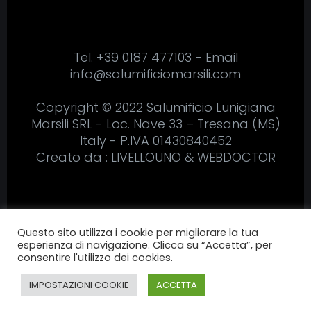
Tel. +39 0187 477103 - Email
info@salumificiomarsili.com
Copyright © 2022 Salumificio Lunigiana
Marsili SRL - Loc. Nave 33 – Tresana (MS)
Italy - P.IVA
01430840452
Creato da :
LIVELLOUNO
&
WEBDOCTOR
Questo sito utilizza i cookie per migliorare la tua
esperienza di navigazione. Clicca su “Accetta”, per
consentire l'utilizzo dei cookies.
IMPOSTAZIONI COOKIE
ACCETTA