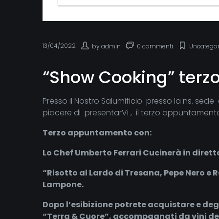
13/04/2022
by
admin
0 commenti
Uncategor
“Show Cooking” terzo
Presso il Nostro Salumificio presso la ns. sede
piacere di presentarVi , il terzo appuntament
Terzo appuntamento con:
Lo Chef Umberto Ferrari Cucinerà in dirett
“Risotto al Lardo di Tresana, Pepe Nero e
Lampone.
Dopo l’esibizione potrete acquistare e degu
“Terra & Cuore”, accompagnati da vini del 