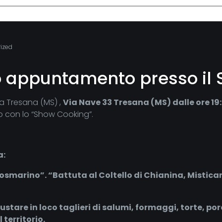
ized
 appuntamento presso il S
 a Tresana (MS) ,
Via Nave 33 Tresana (MS) dalle ore 19:
o con lo “Show Cooking”.
a:
 Rosmarino”. “Battuta al Coltello di Chianina, Mistic
stare in loco taglieri di salumi, formaggi, torte, por
territorio.