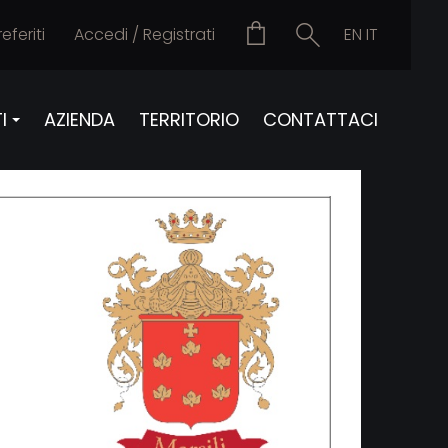
referiti
Accedi
/
Registrati
EN
IT
I
AZIENDA
TERRITORIO
CONTATTACI